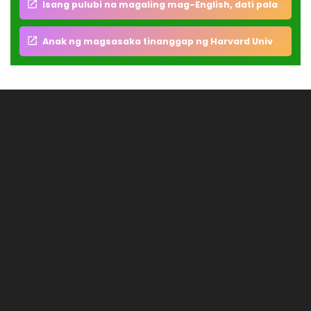
Isang pulubi na magaling mag-English, dati pala itong Professor ng Ateneo at sa UP
Anak ng magsasaka tinanggap ng Harvard University sa Amerika para doon mag kolehiyo