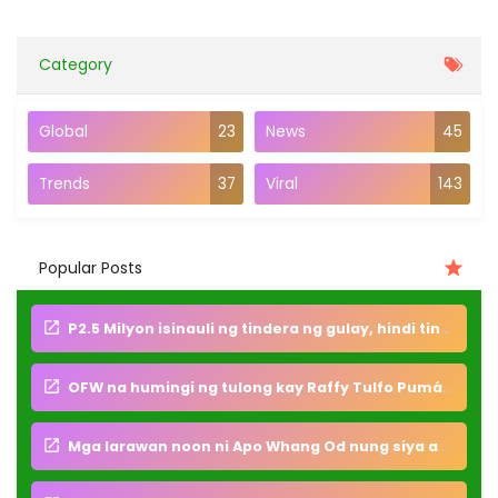
Category
Global
23
News
45
Trends
37
Viral
143
Popular Posts
P2.5 Milyon isinauli ng tindera ng gulay, hindi tinanggap ang pabuya bakit?
OFW na humingi ng tulong kay Raffy Tulfo Pumán4w sa kalagitnaan ng biyahe pabalik sa Pilipinas
Mga larawan noon ni Apo Whang Od nung siya ay dalaga pa, pinagkaguluhan ng foreigners