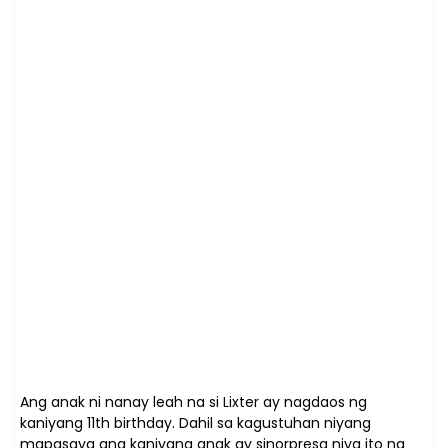
Ang anak ni nanay leah na si Lixter ay nagdaos ng
kaniyang 11th birthday. Dahil sa kagustuhan niyang
mapasaya ang kaniyang anak ay sinorpresa niya ito ng