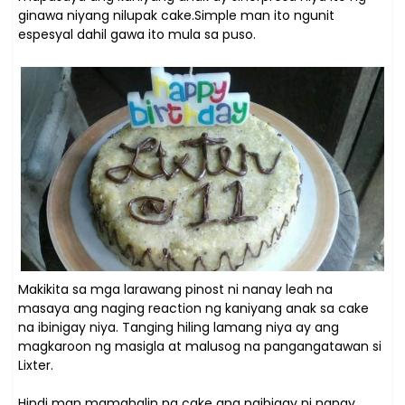
ginawa niyang nilupak cake.Simple man ito ngunit
espesyal dahil gawa ito mula sa puso.
Makikita sa mga larawang pinost ni nanay leah na
masaya ang naging reaction ng kaniyang anak sa cake
na ibinigay niya. Tanging hiling lamang niya ay ang
magkaroon ng masigla at malusog na pangangatawan si
Lixter.
Hindi man mamahalin na cake ang naibigay ni nanay