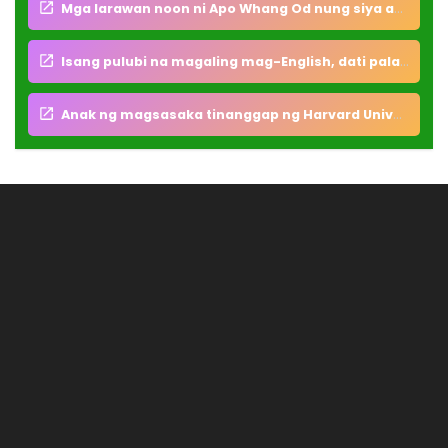
Mga larawan noon ni Apo Whang Od nung siya ay dalaga pa, pinagkaguluhan ng foreigners
Isang pulubi na magaling mag-English, dati pala itong Professor ng Ateneo at sa UP
Anak ng magsasaka tinanggap ng Harvard University sa Amerika para doon mag kolehiyo