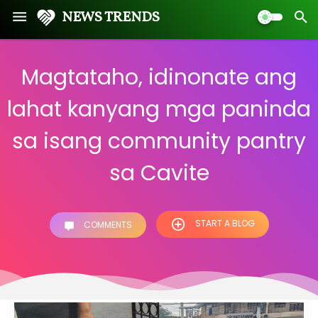
NEWS TRENDS
Magtataho, idinonate ang
lahat kanyang mga paninda
sa isang community pantry
sa Cavite
START A BLOG
COMMENTS