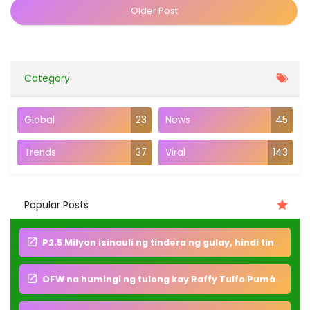
Older Post
Category
Global
23
News
45
Trends
37
Viral
143
Popular Posts
P2.5 Milyon isinauli ng tindera ng gulay, hindi tinanggap ang pabuya bakit?
OFW na humingi ng tulong kay Raffy Tulfo Pumán4w sa kalagitnaan ng biyahe pabalik sa Pilipinas