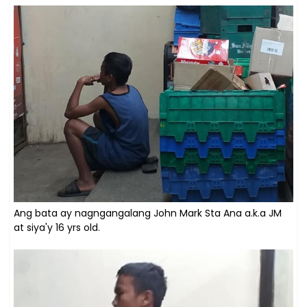
Ang bata ay nagngangalang John Mark Sta Ana a.k.a JM
at siya'y 16 yrs old.