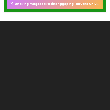
Anak ng magsasaka tinanggap ng Harvard University sa Amerika para doon mag kolehiyo