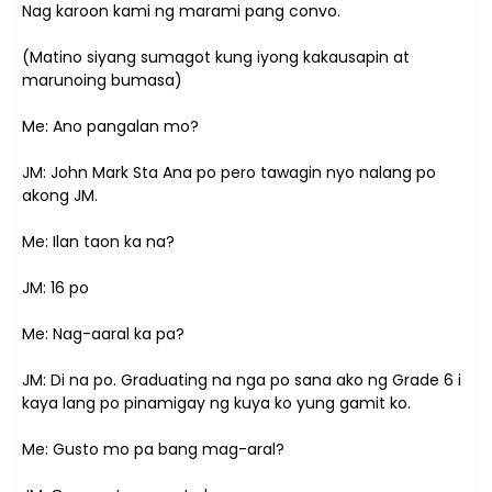
Nag karoon kami ng marami pang convo.
(Matino siyang sumagot kung iyong kakausapin at
marunoing bumasa)
Me: Ano pangalan mo?
JM: John Mark Sta Ana po pero tawagin nyo nalang po
akong JM.
Me: Ilan taon ka na?
JM: 16 po
Me: Nag-aaral ka pa?
JM: Di na po. Graduating na nga po sana ako ng Grade 6 i
kaya lang po pinamigay ng kuya ko yung gamit ko.
Me: Gusto mo pa bang mag-aral?