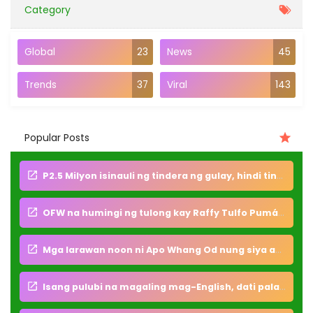
Category
Global
23
News
45
Trends
37
Viral
143
Popular Posts
P2.5 Milyon isinauli ng tindera ng gulay, hindi tinanggap ang pabuya bakit?
OFW na humingi ng tulong kay Raffy Tulfo Pumán4w sa kalagitnaan ng biyahe pabalik sa Pilipinas
Mga larawan noon ni Apo Whang Od nung siya ay dalaga pa, pinagkaguluhan ng foreigners
Isang pulubi na magaling mag-English, dati pala itong Professor ng Ateneo at sa UP