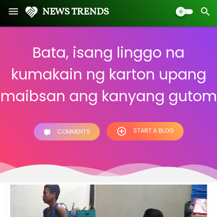
NEWS TRENDS
Bata, isang linggo na
kumakain ng karton upang
maibsan ang kanyang gutom
START A BLOG
COMMENTS