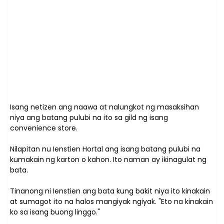
Isang netizen ang naawa at nalungkot ng masaksihan
niya ang batang pulubi na ito sa gild ng isang
convenience store.
Nilapitan nu Ienstien Hortal ang isang batang pulubi na
kumakain ng karton o kahon. Ito naman ay ikinagulat ng
bata.
Tinanong ni Ienstien ang bata kung bakit niya ito kinakain
at sumagot ito na halos mangiyak ngiyak. "Eto na kinakain
ko sa isang buong linggo."