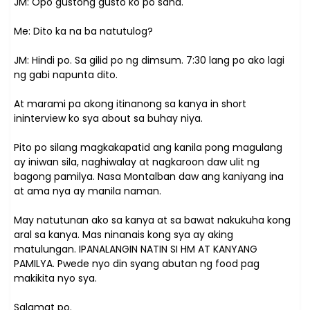
JM: Opo gustong gusto ko po sana.
Me: Dito ka na ba natutulog?
JM: Hindi po. Sa gilid po ng dimsum. 7:30 lang po ako lagi
ng gabi napunta dito.
At marami pa akong itinanong sa kanya in short
ininterview ko sya about sa buhay niya.
Pito po silang magkakapatid ang kanila pong magulang
ay iniwan sila, naghiwalay at nagkaroon daw ulit ng
bagong pamilya. Nasa Montalban daw ang kaniyang ina
at ama nya ay manila naman.
May natutunan ako sa kanya at sa bawat nakukuha kong
aral sa kanya. Mas ninanais kong sya ay aking
matulungan. IPANALANGIN NATIN SI HM AT KANYANG
PAMILYA. Pwede nyo din syang abutan ng food pag
makikita nyo sya.
Salamat po.