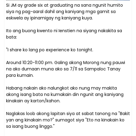
Si JM ay grade six at graduating na sana ngunit humito
siya ng pag-aaral dahil ang kaniyang mga gamit sa
eskwela ay ipinamigay ng kaniyang kuya.
Ito ang buong kwento ni Ienstien na siyang nakakita sa
bata:
"I share ko lang po experience ko tonight.
Around 10:20-11:00 pm. Galing akong Morong nung pauwi
na ako dumaan muna ako sa 7/11 sa Sampaloc Tanay
para kumain.
Habang nakain ako nalungkot ako nung may makita
akong isang bata na kumakain din ngunit ang kaniyang
kinakain ay karton/kahon.
Naglakas loob akong lapitan siya at sabat tanong na "Bakit
yan ang kinakain mo?" sumagot siya "Eto na kinakain ko
sa isang buong linggo."